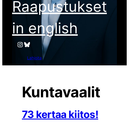
Raapustukset
in english
Instagram
Bluesky
Lahjoita
Kuntavaalit
73 kertaa kiitos!