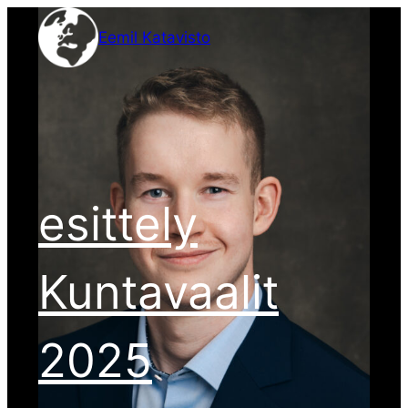
Siirry
Eemil Katavisto
sisältöön
esittely
Kuntavaalit
2025