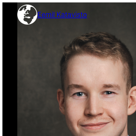
Siirry
Eemil Katavisto
sisältöön