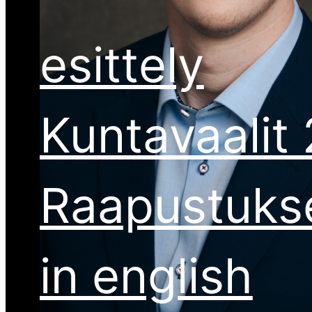
esittely
Kuntavaalit
Raapustuks
in english