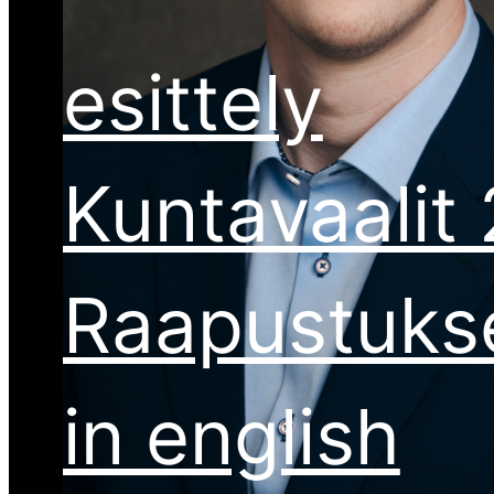
esittely
Kuntavaalit
Raapustuks
in english