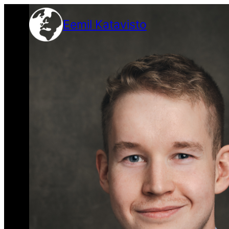
Siirry
Eemil Katavisto
sisältöön