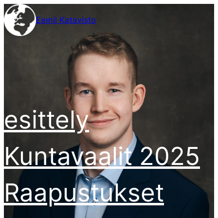
Siirry
Eemil Katavisto
sisältöön
esittely
Kuntavaalit 2025
Raapustukset