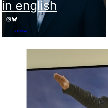
in english
Instagram
Bluesky
Lahjoita