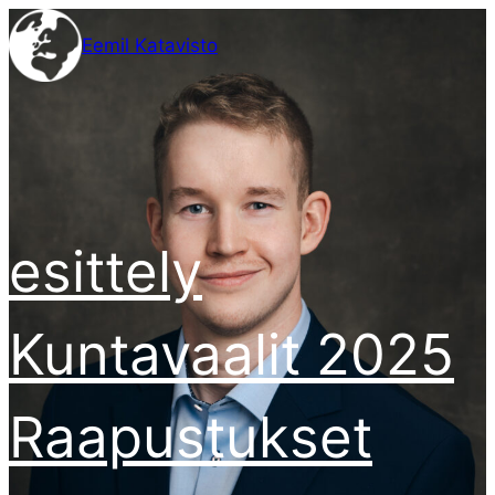
Siirry
Eemil Katavisto
sisältöön
esittely
Kuntavaalit 2025
Raapustukset