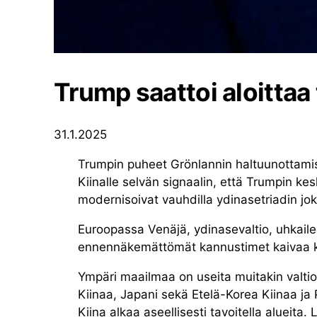
Trump saattoi aloittaa
31.1.2025
Trumpin puheet Grönlannin haltuunottamise
Kiinalle selvän signaalin, että Trumpin ke
modernisoivat vauhdilla ydinasetriadin jok
Euroopassa Venäjä, ydinasevaltio, uhkailee
ennennäkemättömät kannustimet kaivaa kylm
Ympäri maailmaa on useita muitakin valtioit
Kiinaa, Japani sekä Etelä-Korea Kiinaa j
Kiina alkaa aseellisesti tavoitella alueit