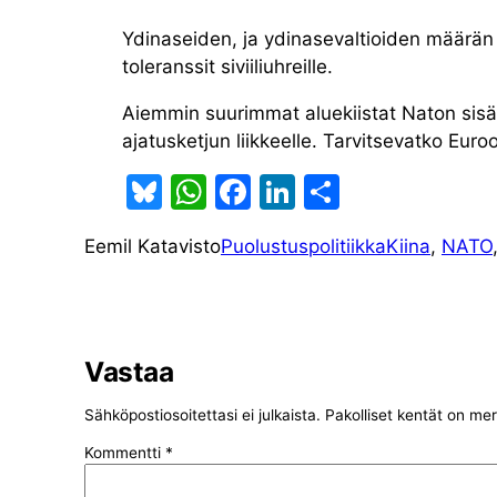
Ydinaseiden, ja ydinasevaltioiden määrän 
toleranssit siviiliuhreille.
Aiemmin suurimmat aluekiistat Naton sisäll
ajatusketjun liikkeelle. Tarvitsevatko Eu
Bl
W
F
Li
S
u
h
a
n
h
Eemil Katavisto
Puolustuspolitiikka
Kiina
, 
NATO
e
at
c
k
ar
s
s
e
e
e
k
A
b
dI
y
p
o
n
Vastaa
p
o
Sähköpostiosoitettasi ei julkaista.
Pakolliset kentät on mer
k
Kommentti
*