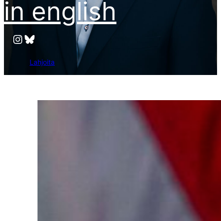
in english
Instagram
Bluesky
Lahjoita