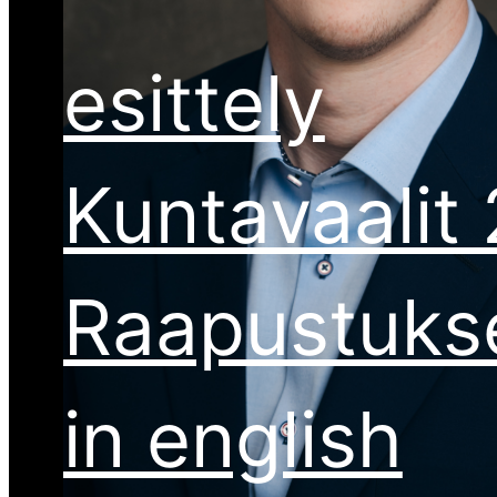
esittely
Kuntavaalit
Raapustuks
in english