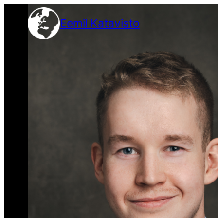
Siirry
Eemil Katavisto
sisältöön