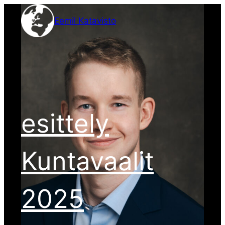
Siirry
Eemil Katavisto
sisältöön
esittely
Kuntavaalit
2025