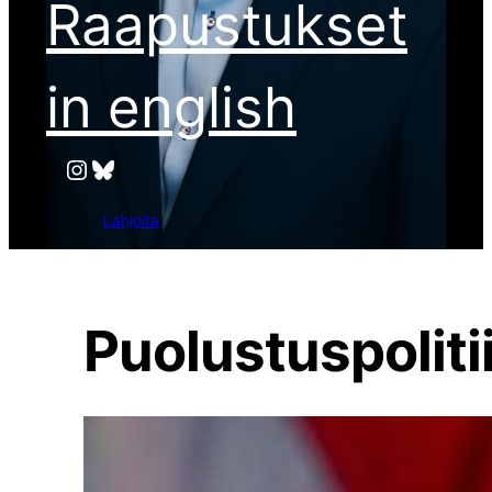
Raapustukset
in english
Instagram
Bluesky
Lahjoita
Puolustuspoliti