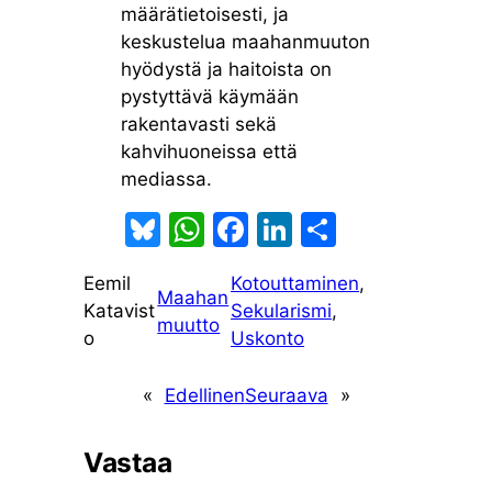
määrätietoisesti, ja
keskustelua maahanmuuton
hyödystä ja haitoista on
pystyttävä käymään
rakentavasti sekä
kahvihuoneissa että
mediassa.
Bl
W
F
Li
S
u
h
a
n
h
Eemil
Kotouttaminen
, 
e
at
c
k
ar
Maahan
Katavist
Sekularismi
, 
s
s
e
e
e
muutto
o
Uskonto
k
A
b
dI
y
p
o
n
«
Edellinen
Seuraava
»
p
o
Vastaa
k