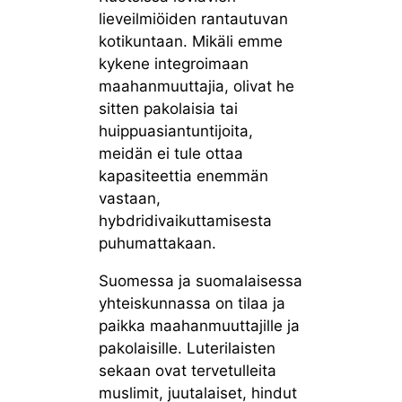
lieveilmiöiden rantautuvan
kotikuntaan. Mikäli emme
kykene integroimaan
maahanmuuttajia, olivat he
sitten pakolaisia tai
huippuasiantuntijoita,
meidän ei tule ottaa
kapasiteettia enemmän
vastaan,
hybdridivaikuttamisesta
puhumattakaan.
Suomessa ja suomalaisessa
yhteiskunnassa on tilaa ja
paikka maahanmuuttajille ja
pakolaisille. Luterilaisten
sekaan ovat tervetulleita
muslimit, juutalaiset, hindut