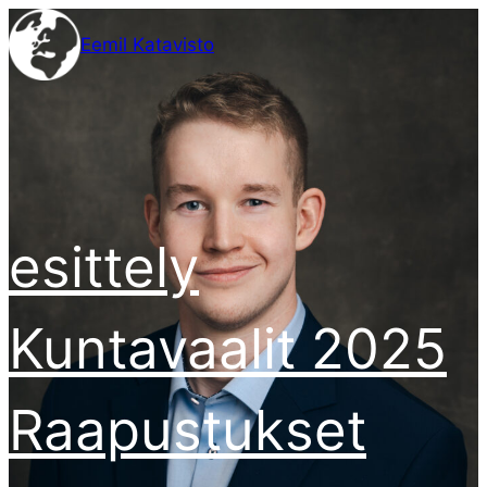
Siirry
Eemil Katavisto
sisältöön
esittely
Kuntavaalit 2025
Raapustukset