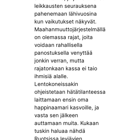
leikkausten seurauksena
pahenemaan lähivuosina
kun vaikutukset näkyvät.
Maahanmuuttojärjestelmällä
on olemassa rajat, joita
voidaan rahallisella
panostuksella venyttää
jonkin verran, mutta
rajatonkaan kassa ei taio
ihmisiä alalle.
Lentokoneissakin
ohjeistetaan hätätilanteessa
laittamaan ensin oma
happinaamari kasvoille, ja
vasta sen jälkeen
auttamaan muita. Kukaan
tuskin haluaa nähdä
Ruotsissa leviävien