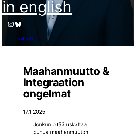
in english
Instagram
Bluesky
Lahjoita
Maahanmuutto &
Integraation
ongelmat
17.1.2025
Jonkun pitää uskaltaa
puhua maahanmuuton