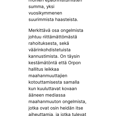
monien epäonnistumisten
summa, yksi
vuosikymmenen
suurimmista haasteista.
Merkittävä osa ongelmista
johtuu riittämättömästä
rahoituksesta, sekä
väärinkohdistetuista
kannustimista. On täysin
kestämätöntä että Orpon
hallitus leikkaa
maahanmuuttajien
kotouttamisesta samalla
kun kuuluttavat kovaan
ääneen mediassa
maahanmuuton ongelmista,
jotka ovat osin heidän itse
aiheuttamia, ja jotka tulevat