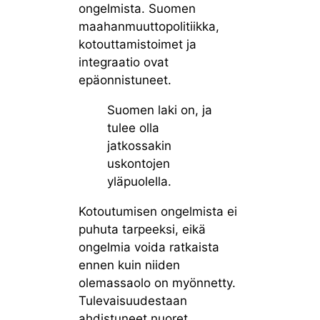
ongelmista. Suomen
maahanmuuttopolitiikka,
kotouttamistoimet ja
integraatio ovat
epäonnistuneet.
Suomen laki on, ja
tulee olla
jatkossakin
uskontojen
yläpuolella.
Kotoutumisen ongelmista ei
puhuta tarpeeksi, eikä
ongelmia voida ratkaista
ennen kuin niiden
olemassaolo on myönnetty.
Tulevaisuudestaan
ahdistuneet nuoret