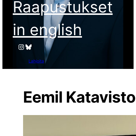
Raapustukset
in english
Instagram
Bluesky
Lahjoita
Eemil Katavisto