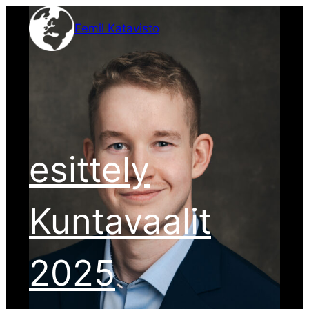
Siirry
Eemil Katavisto
sisältöön
esittely
Kuntavaalit
2025